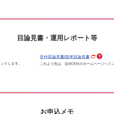
目論見書・運用レポート等
？
交付目論見書/請求目論見書
リンクします。
これより先は、QUICK社のホームページへリ
お申込メモ