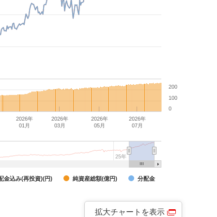
200
100
0
2026年
2026年
2026年
2026年
01月
03月
05月
07月
25年
配金込み(再投資)(円)
純資産総額(億円)
分配金
拡大チャートを表示