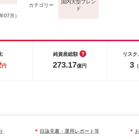
国内大型ブレン
カテゴリー
ド
月
年07月）
？
比
純資産総額
リスク
2
273.17
3
円
億円
（
ト
目論見書・運用レポート等