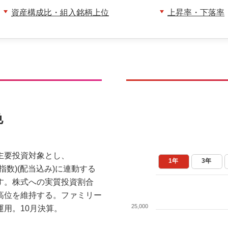
資産構成比・組入銘柄上位
上昇率・下落率
色
主要投資対象とし、
1年
3年
価指数)(配当込み)に連動する
す。株式への実質投資割合
高位を維持する。ファミリー
25,000
運用。10月決算。