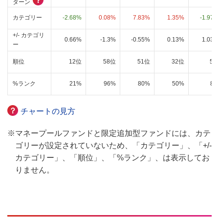
？
ターン
カテゴリー
-2.68%
0.08%
7.83%
1.35%
-1.97%
+/- カテゴリ
0.66%
-1.3%
-0.55%
0.13%
1.03%
ー
順位
12位
58位
51位
32位
5位
%ランク
21%
96%
80%
50%
8%
？
チャートの見方
※
マネープールファンドと限定追加型ファンドには、カテ
ゴリーが設定されていないため、「カテゴリー」、「+/-
カテゴリー」、「順位」、「%ランク」、は表示してお
りません。