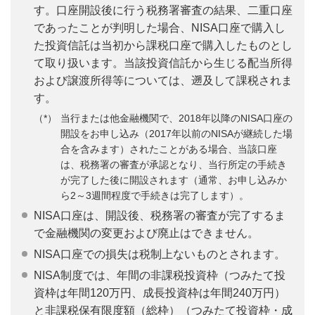
す。口座開設後に行う税務署審査の結果、二重口座
であったことが判明した場合、NISA口座で購入し
た投資信託は当初から課税口座で購入したものとし
て取り扱います。当該投資信託から生じる配当所得
および譲渡所得等については、遡及して課税されま
す。
当行または他金融機関で、2018年以降のNISA口座の
開設をお申し込み（2017年以前のNISAが継続した場
合を含みます）されたことがある場合、当該口座
は、税務署の審査が承認となり、当行所定の手続き
が完了した後に開設されます（通常、お申し込みか
ら2～3週間程度で手続きは完了します）。
NISA口座は、開設後、税務署の審査が完了するま
で金融機関の変更および廃止はできません。
NISA口座での損失は税制上ないものとされます。
NISA制度では、年間の非課税投資枠（つみたて投
資枠は年間120万円、成長投資枠は年間240万円）
と非課税保有限度額（総枠）（つみたて投資枠・成