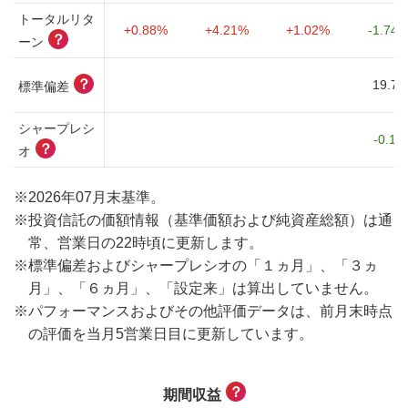
トータルリタ
+0.88%
+4.21%
+1.02%
-1.74
？
ーン
？
19.75
標準偏差
シャープレシ
-0.12
？
オ
※
2026年07月末基準。
※
投資信託の価額情報（基準価額および純資産総額）は通
常、営業日の22時頃に更新します。
※
標準偏差およびシャープレシオの「１ヵ月」、「３ヵ
月」、「６ヵ月」、「設定来」は算出していません。
※
パフォーマンスおよびその他評価データは、前月末時点
の評価を当月5営業日目に更新しています。
？
期間収益