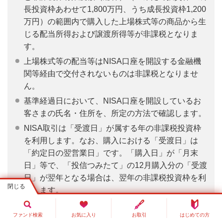
長投資枠あわせて1,800万円、うち成長投資枠1,200
万円）の範囲内で購入した上場株式等の商品から生
じる配当所得および譲渡所得等が非課税となりま
す。
上場株式等の配当等はNISA口座を開設する金融機
関等経由で交付されないものは非課税となりませ
ん。
基準経過日において、NISA口座を開設しているお
客さまの氏名・住所を、所定の方法で確認します。
NISA取引は「受渡日」が属する年の非課税投資枠
を利用します。なお、購入における「受渡日」は
「約定日の翌営業日」です。「購入日」が「月末
日」等で、「投信つみたて」の12月購入分の「受渡
日」が翌年となる場合は、翌年の非課税投資枠を利
用します。
当行のNISA（つみたて投資枠・成長投資枠）で
ファンド検索
お気に入り
お取引
はじめての方
は、株式投資信託のみを取り扱いしております。