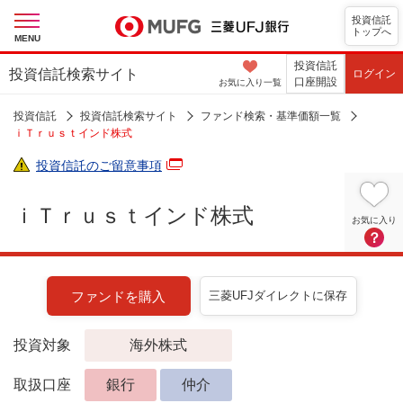
投資信託
トップへ
MENU
投資信託
投資信託検索サイト
ログイン
口座開設
お気に入り
一覧
投資信託
投資信託検索サイト
ファンド検索・基準価額一覧
ｉＴｒｕｓｔインド株式
投資信託のご留意事項
ｉＴｒｕｓｔインド株式
お気に入り
？
ファンドを購入
三菱UFJダイレクトに保存
投資対象
海外株式
取扱口座
銀行
仲介