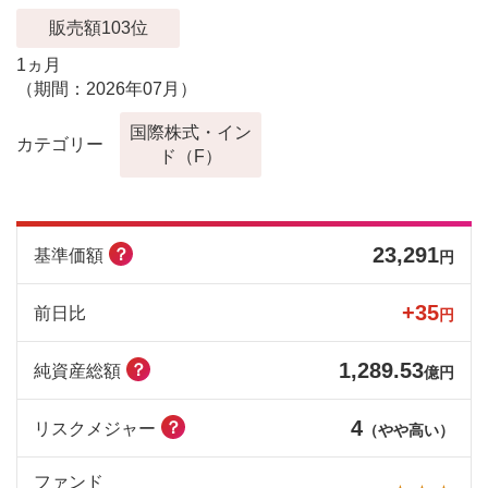
販売額103位
1ヵ月
（期間：2026年07月）
国際株式・イン
カテゴリー
ド（F）
23,291
？
基準価額
円
+35
前日比
円
1,289.53
？
純資産総額
億円
4
？
リスクメジャー
（やや高い）
ファンド