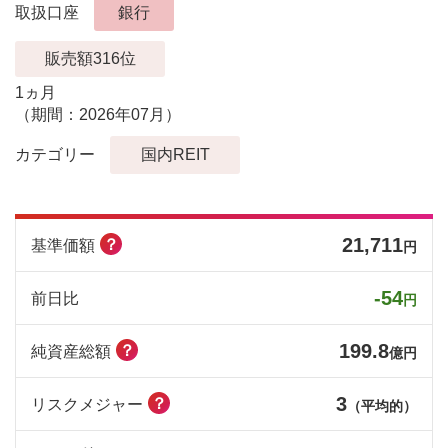
取扱口座
銀行
販売額316位
1ヵ月
（期間：2026年07月）
カテゴリー
国内REIT
21,711
？
基準価額
円
-54
前日比
円
199.8
？
純資産総額
億円
3
？
リスクメジャー
（平均的）