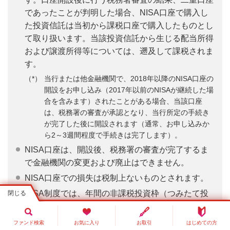
であったことが判明した場合、NISA口座で購入し
た投資信託は当初から課税口座で購入したものとし
て取り扱います。当該投資信託から生じる配当所得
および譲渡所得等については、遡及して課税されま
す。
当行または他金融機関で、2018年以降のNISA口座の
開設をお申し込み（2017年以前のNISAが継続した場
合を含みます）されたことがある場合、当該口座
は、税務署の審査が承認となり、当行所定の手続き
が完了した後に開設されます（通常、お申し込みか
ら2～3週間程度で手続きは完了します）。
NISA口座は、開設後、税務署の審査が完了するま
で金融機関の変更および廃止はできません。
NISA口座での損失は税制上ないものとされます。
NISA制度では、年間の非課税投資枠（つみたて投
資枠は年間120万円、成長投資枠は年間240万円）
と非課税保有限度額（総枠）（つみたて投資枠・成
ファンド検索
お気に入り
お取引
はじめての方