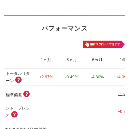
パフォーマンス
1ヵ月
3ヵ月
6ヵ月
1年
トータルリタ
+2.97%
-0.49%
-4.36%
+4.09
？
ーン
？
11.22
標準偏差
シャープレシ
+0.31
？
オ