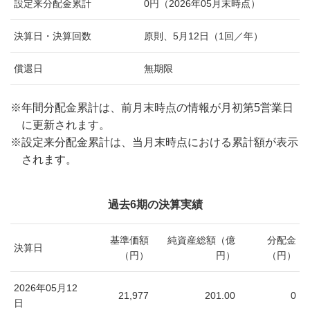
設定来分配金累計
0円（2026年05月末時点）
決算日・決算回数
原則、5月12日（1回／年）
償還日
無期限
※
年間分配金累計は、前月末時点の情報が月初第5営業日
に更新されます。
※
設定来分配金累計は、当月末時点における累計額が表示
されます。
過去6期の決算実績
基準価額
純資産総額（億
分配金
決算日
（円）
円）
（円）
2026年05月12
21,977
201.00
0
日