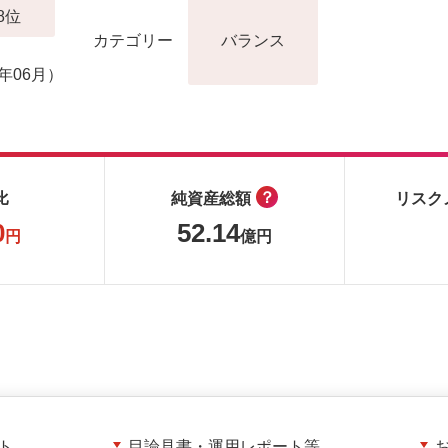
8位
カテゴリー
バランス
月
年06月）
？
比
純資産総額
リスク
0
52.14
円
億円
ト
目論見書・運用レポート等