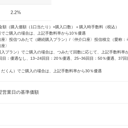
2.2%
金額（購入価額（1口当たり）×購入口数）＋購入時手数料（税込）
引でご購入の場合は、上記手数料率から10％優遇
口座〉投信つみたて（継続購入プラン）/〈仲介口座〉投信積立（愛称：
口座〉
購入プラン）でご購入の場合は、つみたて回数に応じて、上記手数料率
回目：優遇なし、13~24回目：20％優遇、25~36回目：50％優遇、37回
くだくん）でご購入の場合は、上記手数料率から30％優遇
翌営業日の基準価額