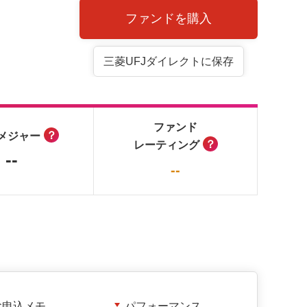
ファンドを購入
三菱UFJダイレクトに保存
ファンド
？
メジャー
？
レーティング
--
--
お申込メモ
パフォーマンス