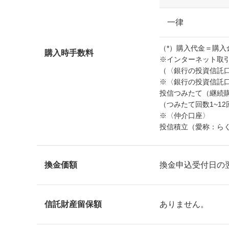
一律
（*）購入代金＝購入
購入時手数料
※インターネット取
（〈銀行の投資信託
※〈銀行の投資信託
投信つみたて（継続
（つみたて回数1~12
※〈仲介口座〉
投信積立（愛称：ら
換金価額
換金申込受付日の
信託財産留保額
ありません。