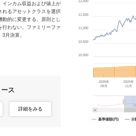
12,000
、インカム収益および値上が
されるアセットクラスを選択
11,500
機動的に変更する。原則とし
を行わない。ファミリーファ
11,000
。3月決算。
10,500
10,000
2025年
2025年
09月
11月
コース
詳細をみる
基準価額(円)
分