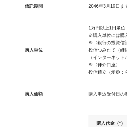
信託期間
2046年3月19日ま
1万円以上1円単位
※購入単位には購
※〈銀行の投資信
購入単位
投信つみたて（継
（インターネットバ
※〈仲介口座〉
投信積立（愛称：ら
購入価額
購入申込受付日の
購入代金（*）