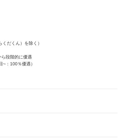
らくだくん）を除く）
から段階的に優遇
目~：100％優遇）