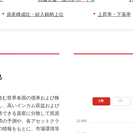
資産構成比・組入銘柄上位
上昇率・下落率
色
含む世界各国の債券および株
1年
3年
し、高いインカム収益および
待できる資産に分散して投資
済の予測や、各アセットクラ
12,500
の情報をもとに、市場環境等