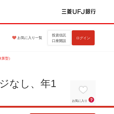
投資信託
お気に入り
一覧
ログイン
口座開設
決算型）
ジなし、年1
？
お気に入り