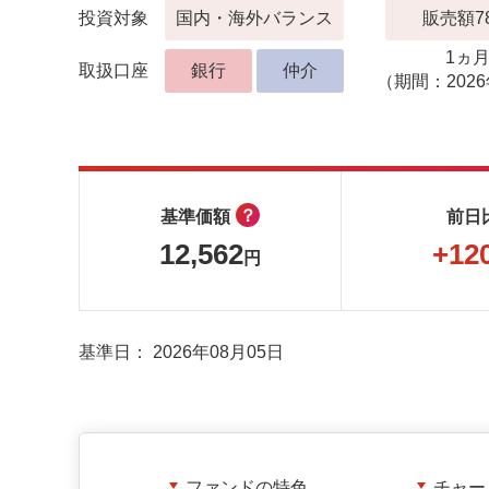
投資対象
国内・海外バランス
販売額7
1ヵ
取扱口座
銀行
仲介
（期間：2026
？
基準価額
前日
12,562
+12
円
基準日：
2026年08月05日
ファンドの特色
チャー