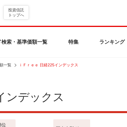
投資信託
トップへ
ド検索・基準価額一覧
特集
ランキング
額一覧
ｉＦｒｅｅ 日経225インデックス
5インデックス
3位