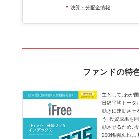
決算・分配金情報
ファンドの特
主として､わが
日経平均トータ
動きに連動させ
う｡投資成果を
動させるため､投
200銘柄以上に