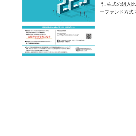
う｡株式の組入比
ーファンド方式で