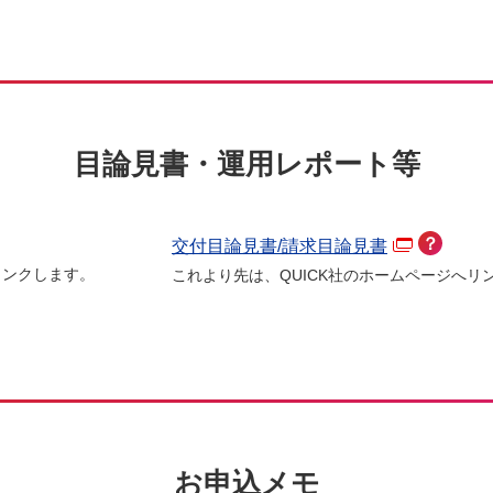
目論見書・運用レポート等
？
交付目論見書/請求目論見書
リンクします。
これより先は、QUICK社のホームページへリ
お申込メモ