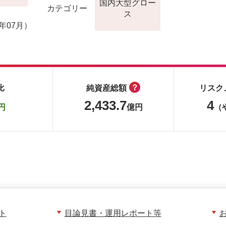
国内大型グロー
カテゴリー
ス
月
年07月）
？
比
純資産総額
リスク
2,433.7
4
円
億円
（
ト
目論見書・運用レポート等