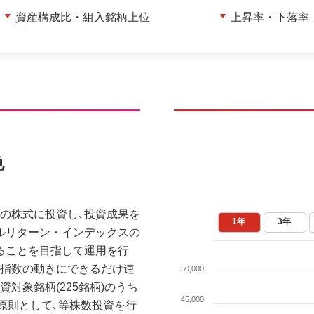
資産構成比・組入銘柄上位
上昇率・下落率
色
国の株式に投資し､投資成果を
1年
3年
ルリターン・インデックスの
ることを目指して運用を行
同指数の動きにできるだけ連
50,000
資対象銘柄(225銘柄)のうち
45,000
､原則として､等株数投資を行