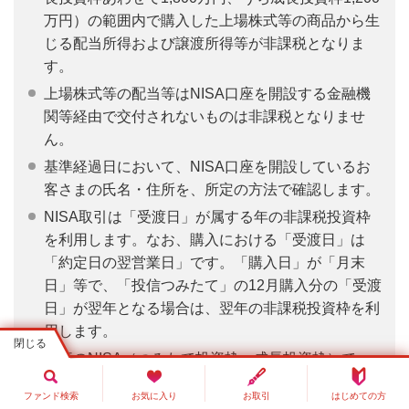
万円）の範囲内で購入した上場株式等の商品から生
じる配当所得および譲渡所得等が非課税となりま
す。
上場株式等の配当等はNISA口座を開設する金融機
関等経由で交付されないものは非課税となりませ
ん。
基準経過日において、NISA口座を開設しているお
客さまの氏名・住所を、所定の方法で確認します。
NISA取引は「受渡日」が属する年の非課税投資枠
を利用します。なお、購入における「受渡日」は
「約定日の翌営業日」です。「購入日」が「月末
日」等で、「投信つみたて」の12月購入分の「受渡
日」が翌年となる場合は、翌年の非課税投資枠を利
用します。
当行のNISA（つみたて投資枠・成長投資枠）で
は、株式投資信託のみを取り扱いしております。
ファンド検索
お気に入り
お取引
はじめての方
つみたて投資枠での購入は、つみたて契約（投資信