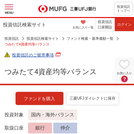
投資信託
トップへ
MENU
投資信託
投資信託検索サイト
ログイン
口座開設
お気に入り
一覧
投資信託
投資信託検索サイト
ファンド検索・基準価額一覧
つみたて4資産均等バランス
投資信託のご留意事項
つみたて4資産均等バランス
お気に入り
？
ファンドを購入
三菱UFJダイレクトに保存
投資対象
国内・海外バランス
取扱口座
銀行
仲介