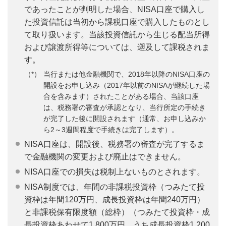
であったことが判明した場合、NISA口座で購入し
た投資信託は当初から課税口座で購入したものとし
て取り扱います。当該投資信託から生じる配当所得
および譲渡所得等については、遡及して課税されま
す。
当行または他金融機関で、2018年以降のNISA口座の
開設をお申し込み（2017年以前のNISAが継続した場
合を含みます）されたことがある場合、当該口座
は、税務署の審査が承認となり、当行所定の手続き
が完了した後に開設されます（通常、お申し込みか
ら2～3週間程度で手続きは完了します）。
NISA口座は、開設後、税務署の審査が完了するま
で金融機関の変更および廃止はできません。
NISA口座での損失は税制上ないものとされます。
NISA制度では、年間の非課税投資枠（つみたて投
資枠は年間120万円、成長投資枠は年間240万円）
と非課税保有限度額（総枠）（つみたて投資枠・成
長投資枠あわせて1,800万円、うち成長投資枠1,200