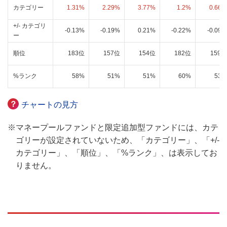
カテゴリー
1.31%
2.29%
3.77%
1.2%
0.66%
+/- カテゴリ
-0.13%
-0.19%
0.21%
-0.22%
-0.09%
ー
順位
183位
157位
154位
182位
159位
%ランク
58%
51%
51%
60%
53%
？
チャートの見方
※
マネープールファンドと限定追加型ファンドには、カテ
ゴリーが設定されていないため、「カテゴリー」、「+/-
カテゴリー」、「順位」、「%ランク」、は表示してお
りません。