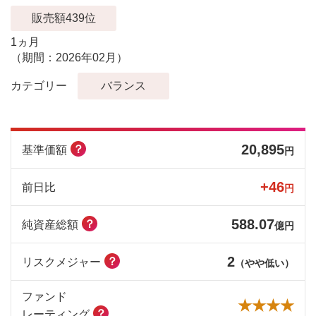
販売額439位
1ヵ月
（期間：2026年02月）
カテゴリー
バランス
20,895
？
基準価額
円
+46
前日比
円
588.07
？
純資産総額
億円
2
？
リスクメジャー
（やや低い）
ファンド
★★★★
？
レーティング