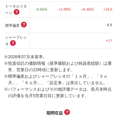
トータルリタ
-0.56%
+2.89%
+6.46%
+16.81
？
ーン
？
8.66
標準偏差
シャープレシ
+1.86
？
オ
※
2026年07月末基準。
※
投資信託の価額情報（基準価額および純資産総額）は通
常、営業日の22時頃に更新します。
※
標準偏差およびシャープレシオの「１ヵ月」、「３ヵ
月」、「６ヵ月」、「設定来」は算出していません。
※
パフォーマンスおよびその他評価データは、前月末時点
の評価を当月5営業日目に更新しています。
？
期間収益