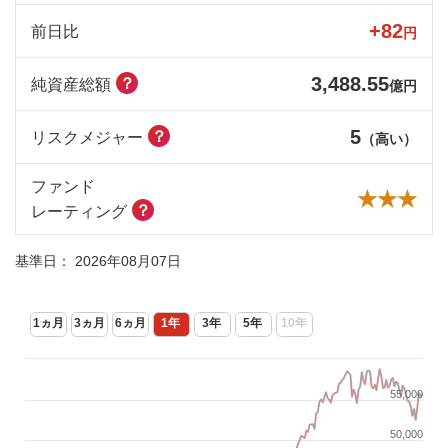
+82
前日比
円
3,488.55
？
純資産総額
億円
5
？
リスクメジャー
（高い）
ファンド
★★★
？
レーティング
基準日：
2026年08月07日
1ヵ月
3ヵ月
6ヵ月
1年
3年
5年
10年
55,000
50,000