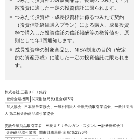
つみたて投資枠の対象商品は、長期のつみたて・分
散投資に適した一定の投資信託に限られます。
つみたて投資枠・成長投資枠に係るつみたて契約
（投資信託継続購入プラン）による購入、成長投資
枠で購入した投資信託の信託報酬等の概算値を、原
則として年1回通知します。
成長投資枠の対象商品は、NISA制度の目的（安定
的な資産形成）に適した一定の投資信託に限られま
す。
株式会社 三菱ＵＦＪ銀行
登録金融機関
関東財務局長(登金)第5号
加入協会
日本証券業協会、一般社団法人 金融先物取引業協会、一般社団法
人 第二種金融商品取引業協会
委託金融商品取引業者 三菱ＵＦＪモルガン・スタンレー証券株式会社
金融商品取引業者
関東財務局長(金商)第2336号