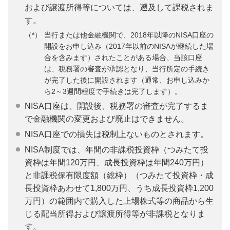
および譲渡所得等については、遡及して課税されま
す。
当行または他金融機関で、2018年以降のNISA口座の
開設をお申し込み（2017年以前のNISAが継続した場
合を含みます）されたことがある場合、当該口座
は、税務署の審査が承認となり、当行所定の手続き
が完了した後に開設されます（通常、お申し込みか
ら2～3週間程度で手続きは完了します）。
NISA口座は、開設後、税務署の審査が完了するま
で金融機関の変更および廃止はできません。
NISA口座での損失は税制上ないものとされます。
NISA制度では、年間の非課税投資枠（つみたて投
資枠は年間120万円、成長投資枠は年間240万円）
と非課税保有限度額（総枠）（つみたて投資枠・成
長投資枠あわせて1,800万円、うち成長投資枠1,200
万円）の範囲内で購入した上場株式等の商品から生
じる配当所得および譲渡所得等が非課税となりま
す。