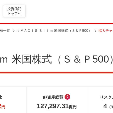
投資信託
トップへ
額一覧
ｅＭＡＸＩＳ Ｓｌｉｍ 米国株式（Ｓ＆Ｐ500）
拡大チャ
ｍ 米国株式（Ｓ＆Ｐ500
？
比
純資産総額
リスク
2
127,297.31
4
円
億円
（