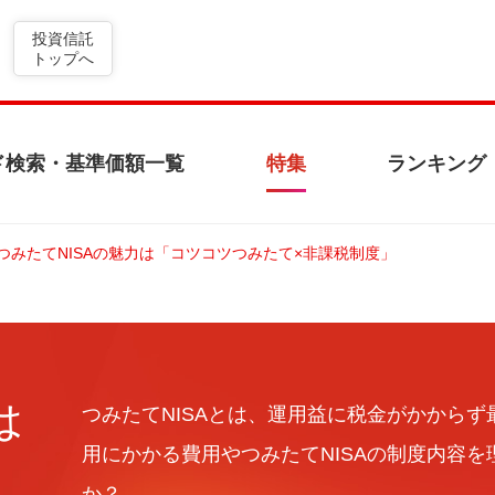
投資信託
トップへ
ド検索・基準価額一覧
特集
ランキング
つみたてNISAの魅力は「コツコツつみたて×非課税制度」
は
つみたてNISAとは、運用益に税金がかからず
用にかかる費用やつみたてNISAの制度内容
か？