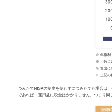
※
年複利
※
小数点
※
算出に
※
上記の
つみたてNISAの制度を使わずにつみたてた場合は、
であれば、運用益に税金はかかりません。つまり同
売却