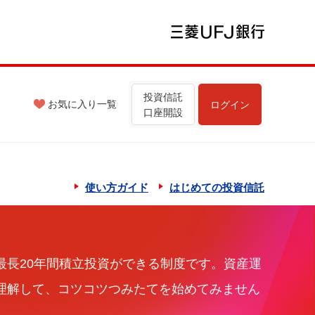
投資信託
お気に入り
一覧
ログイン
口座開設
使い方ガイド
はじめての投資信託
最長20年間積立投資ができる制度です。資産運
を理解して、コツコツつみたてを始めてみません